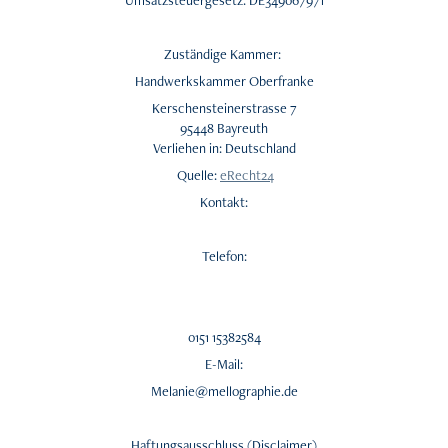
Umsatzsteuergesetz: DE349067971
Zuständige Kammer:
Handwerkskammer Oberfranke
Kerschensteinerstrasse 7
95448 Bayreuth
Verliehen in: Deutschland
Quelle:
eRecht24
Kontakt:
Telefon:
0151 15382584
E-Mail:
Melanie@mellographie.de
Haftungsausschluss (Disclaimer)